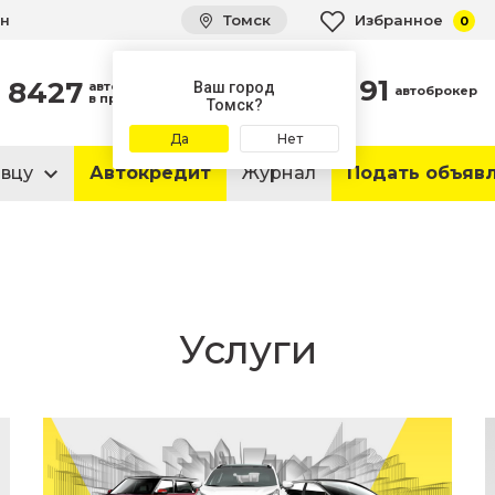
ин
Томск
Избранное
0
91
8427
автомобилей
Ваш город
автоброкер
в продаже
Томск?
Да
Нет
авцу
Автокредит
Журнал
Подать объяв
Услуги