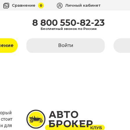
Сравнение
Личный кабинет
0
8 800 550-82-23
Бесплатный звонок по России
ление
Войти
торый
 стоит
н для