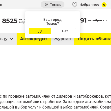
ин
Томск
Избранное
0
91
8525
автомобилей
Ваш город
автоброкер
в продаже
Томск?
Да
Нет
авцу
Автокредит
Журнал
Подать объяв
йс по продаже автомобилей от дилеров и автоброкеров, ко
одающие автомобили с пробегом. За каждым автомобилем
большой выбор услуг и большой выбор автомобилей. Созда