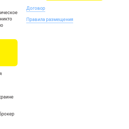
Договор
ническое
 никто
Правила размещения
по
я
краине
брокер