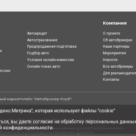
Компания
Автокредит
О проекте
Автострахование
Об автоброкерах
Предпродажная подготовка
Наши партнеры
м
Подбор авто
Мероприятия
Условия онлайн-комиcсии
Новости
Онлайн показ авто
Все автоброкеры
миссию
Для рекламодате
Контакты
ый маркетплейс "
Автоброкер Клуб
".
.
декс.Метрика", которая использует файлы "cookie"
, и сведения о реализуемых требованиях к защите
урсам сайта, использования информации сайта, и
ься, вы даете
согласие
на обработку персональных данных
спользования сайта
й конфиденциальности
.
нных субъектом персональных данных для распространения в
ображения, и (или) видеоизображения субъекта