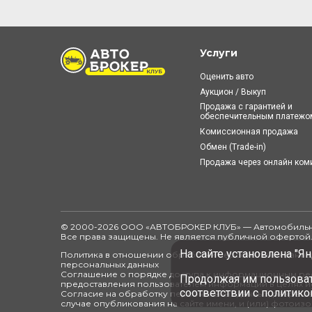
Услуги
Оценить авто
Аукцион / Выкуп
Продажа с гарантией и
обеспечительным платежо
Комиссионная продажа
Обмен (Trade-in)
Продажа через онлайн ко
© 2000-2026 ООО «АВТОБРОКЕР КЛУБ» — Автомобильн
Все права защищены. Не является публичной офертой
На сайте установлена "Ян
Политика в отношении обработки персональных данных
персональных данных
Соглашение о порядке доступа к информационным рес
Продолжая им пользоват
предоставления пользователем информации в целях и
соответствии с
политико
Согласие на обработку персональных данных, разреше
случае опубликования на сайте имени, и (или) фотоиз