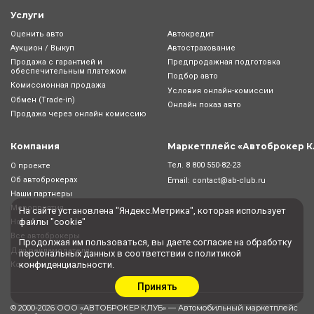
Услуги
Оценить авто
Автокредит
Аукцион / Выкуп
Автострахование
Продажа с гарантией и
Предпродажная подготовка
обеспечительным платежом
Подбор авто
Комиссионная продажа
Условия онлайн-комиcсии
Обмен (Trade-in)
Онлайн показ авто
Продажа через онлайн комиссию
Компания
Маркетплейс «Автоброкер К
Тел.
8 800 550-82-23
О проекте
Об автоброкерах
Email:
contact@ab-club.ru
Наши партнеры
Мероприятия
На сайте установлена "Яндекс.Метрика", которая использует
файлы "cookie"
Новости
Все автоброкеры
Продолжая им пользоваться, вы даете
согласие
на обработку
Для рекламодателя
персональных данных в соответствии с
политикой
конфиденциальности
.
Контакты
Принять
© 2000-2026 ООО «АВТОБРОКЕР КЛУБ» — Автомобильный маркетплейс