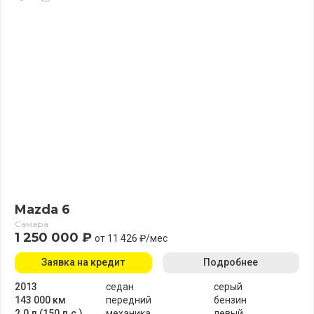
Mazda 6
Самара
1 250 000 ₽
от 11 426 ₽/мес
Заявка на кредит
Подробнее
2013
седан
серый
143 000 км
передний
бензин
2.0 л (150 л.с.)
механика
левый