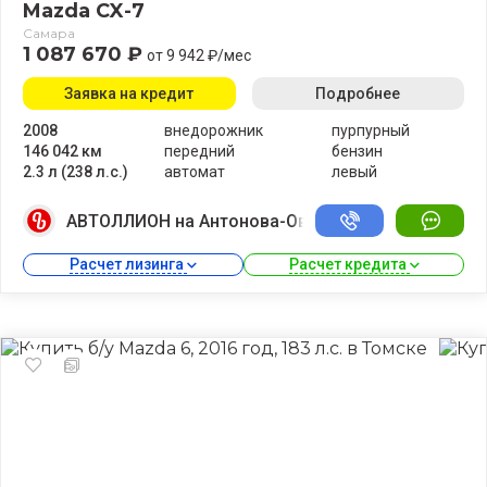
Mazda CX-7
Самара
1 087 670 ₽
от 9 942 ₽/мес
Заявка на кредит
Подробнее
2008
внедорожник
пурпурный
146 042 км
передний
бензин
2.3 л (238 л.с.)
автомат
левый
АВТОЛЛИОН на Антонова-Овсеенко
Расчет лизинга 
Расчет кредита 