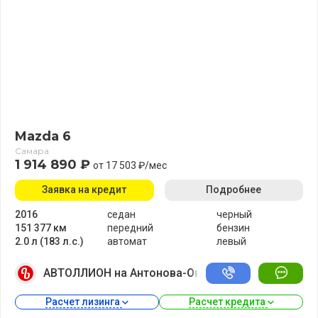
Mazda 6
Самара
1 914 890 ₽
от 17 503 ₽/мес
Заявка на кредит
Подробнее
2016
седан
черный
151 377 км
передний
бензин
2.0 л (183 л.с.)
автомат
левый
АВТОЛЛИОН на Антонова-Овсеенко
Расчет лизинга 
Расчет кредита 