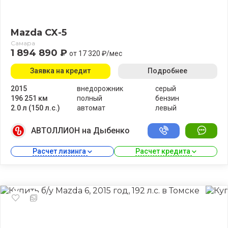
Mazda CX-5
Самара
1 894 890 ₽
от 17 320 ₽/мес
Заявка на кредит
Подробнее
2015
внедорожник
серый
196 251 км
полный
бензин
2.0 л (150 л.с.)
автомат
левый
АВТОЛЛИОН на Дыбенко
Расчет лизинга 
Расчет кредита 