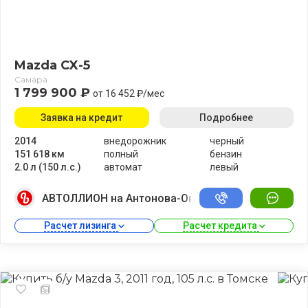
Mazda CX-5
Самара
1 799 900 ₽
от 16 452 ₽/мес
Заявка на кредит
Подробнее
2014
внедорожник
черный
151 618 км
полный
бензин
2.0 л (150 л.с.)
автомат
левый
АВТОЛЛИОН на Антонова-Овсеенко
Расчет лизинга 
Расчет кредита 