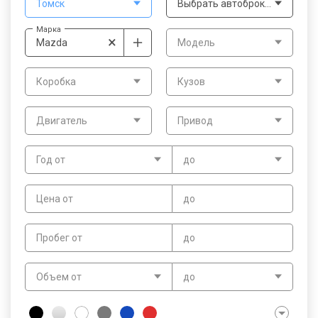
Томск
Выбрать автоброкера
Марка
×
Mazda
Модель
Коробка
Кузов
Двигатель
Привод
Год от
до
Цена от
до
Пробег от
до
Объем от
до