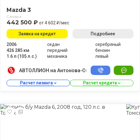
Mazda 3
Самара
442 500 ₽
от 4 602 ₽/мес
Заявка на кредит
Подробнее
2006
седан
серебряный
426 285 км
передний
бензин
1.6 л (105 л.с.)
механика
левый
АВТОЛЛИОН на Антонова-Овсеенко
Расчет лизинга 
Расчет кредита 