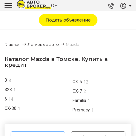
0+
Подать объявление
Главная
Легковые авто
Mazda
Каталог Mazda в Томске. Купить в
кредит
3
8
CX-5
12
323
1
CX-7
2
6
14
Familia
1
CX-30
1
Premacy
1