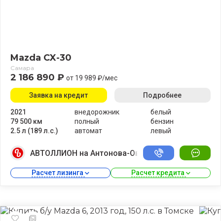
Mazda CX-30
Самара
2 186 890 ₽
от 19 989 ₽/мес
Заявка на кредит
Подробнее
2021
внедорожник
белый
79 500 км
полный
бензин
2.5 л (189 л.с.)
автомат
левый
АВТОЛЛИОН на Антонова-Овсеенко
Расчет лизинга 
Расчет кредита 