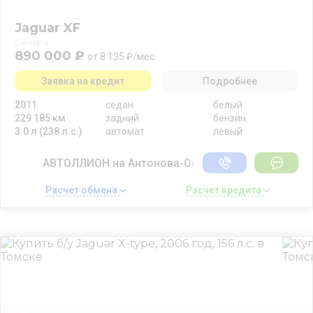
Jaguar XF
Самара
890 000 ₽
от 8 135 ₽/мес
Заявка на кредит
Подробнее
2011
седан
белый
229 185 км
задний
бензин
3.0 л (238 л.с.)
автомат
левый
АВТОЛЛИОН на Антонова-Овсеенко
Расчет обмена 
Расчет кредита 