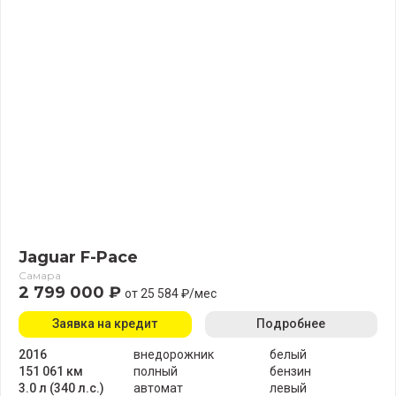
Jaguar F-Pace
Самара
2 799 000 ₽
от 25 584 ₽/мес
Заявка на кредит
Подробнее
2016
внедорожник
белый
151 061 км
полный
бензин
3.0 л (340 л.с.)
автомат
левый