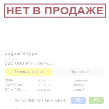
Jaguar X-type
Самара
520 000 ₽
от 5 408 ₽/мес
Заявка на кредит
Подробнее
2006
седан
зеленый
232 000 км
передний
бензин
2.1 л (156 л.с.)
автомат
левый
АВТОЛЛИОН на Антонова-Овсеенко