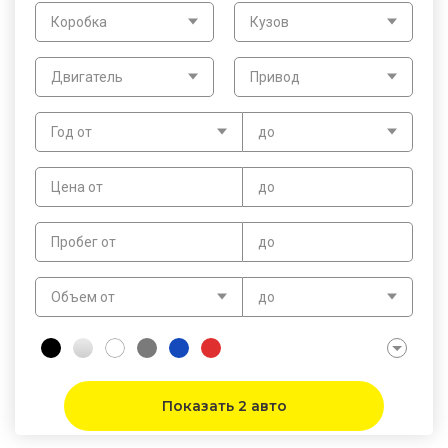
Коробка
Кузов
Двигатель
Привод
Год от
до
Цена от
до
Пробег от
до
Объем от
до
Показать 2 авто