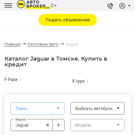
0+
Подать объявление
Главная
Легковые авто
Jaguar
Каталог Jaguar в Томске. Купить в
кредит
F-Pace
1
X-type
1
Томск
Выбрать автоброкера
Марка
×
Jaguar
Модель