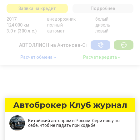
Заявка на кредит
Подробнее
2017
внедорожник
белый
124 000 км
полный
дизель
3.0 л (300 л.с.)
автомат
левый
АВТОЛЛИОН на Антонова-Овсеенко
Расчет обмена 
Расчет кредита 
Автоброкер Клуб журнал
Китайский автопром в России: бери ношу по
себе, чтоб не падать при ходьбе