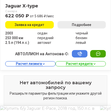
Jaguar X-type
Самара
622 050 ₽
от 5 686 ₽/мес
Заявка на кредит
Подробнее
2003
седан
черный
253 000 км
передний
бензин
2.5 л (194 л.с.)
автомат
левый
АВТОЛЛИОН на Антонова-Овсеенко
Расчет лизинга 
Расчет кредита 
Нет автомобилей по вашему
запросу
Расширьте параметры фильтрации или укажите другой
регион поиска.