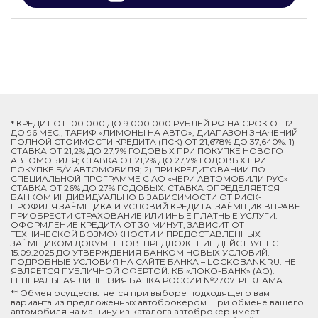
* КРЕДИТ ОТ 100 000 ДО 9 000 000 РУБЛЕЙ РФ НА СРОК ОТ 12
ДО 96 МЕС., ТАРИФ «ЛИМОНЫ НА АВТО», ДИАПАЗОН ЗНАЧЕНИЙ
ПОЛНОЙ СТОИМОСТИ КРЕДИТА (ПСК) ОТ 21,678% ДО 37,640%: 1)
СТАВКА ОТ 21,2% ДО 27,7% ГОДОВЫХ ПРИ ПОКУПКЕ НОВОГО
АВТОМОБИЛЯ; СТАВКА ОТ 21,2% ДО 27,7% ГОДОВЫХ ПРИ
ПОКУПКЕ Б/У АВТОМОБИЛЯ; 2) ПРИ КРЕДИТОВАНИИ ПО
СПЕЦИАЛЬНОЙ ПРОГРАММЕ C АО «ЧЕРИ АВТОМОБИЛИ РУС»
СТАВКА ОТ 26% ДО 27% ГОДОВЫХ. СТАВКА ОПРЕДЕЛЯЕТСЯ
БАНКОМ ИНДИВИДУАЛЬНО В ЗАВИСИМОСТИ ОТ РИСК-
ПРОФИЛЯ ЗАЁМЩИКА И УСЛОВИЙ КРЕДИТА. ЗАЁМЩИК ВПРАВЕ
ПРИОБРЕСТИ СТРАХОВАНИЕ ИЛИ ИНЫЕ ПЛАТНЫЕ УСЛУГИ.
ОФОРМЛЕНИЕ КРЕДИТА ОТ 30 МИНУТ, ЗАВИСИТ ОТ
ТЕХНИЧЕСКОЙ ВОЗМОЖНОСТИ И ПРЕДОСТАВЛЕННЫХ
ЗАЁМЩИКОМ ДОКУМЕНТОВ. ПРЕДЛОЖЕНИЕ ДЕЙСТВУЕТ С
15.09.2025 ДО УТВЕРЖДЕНИЯ БАНКОМ НОВЫХ УСЛОВИЙ.
ПОДРОБНЫЕ УСЛОВИЯ НА САЙТЕ БАНКА – LOCKOBANK.RU. НЕ
ЯВЛЯЕТСЯ ПУБЛИЧНОЙ ОФЕРТОЙ. КБ «ЛОКО-БАНК» (АО).
ГЕНЕРАЛЬНАЯ ЛИЦЕНЗИЯ БАНКА РОССИИ №2707. РЕКЛАМА.
** Обмен осуществляется при выборе подходящего вам
варианта из предложенных автоброкером. При обмене вашего
автомобиля на машину из каталога автоброкер имеет