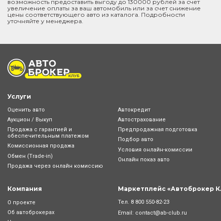
возможность предоставить выгоду до 130000 рублей за счет
увеличение оплаты за ваш автомобиль или за счет снижение
цены соответствующего авто из каталога. Подробности
уточняйте у менеджера.
Услуги
Оценить авто
Автокредит
Аукцион / Выкуп
Автострахование
Продажа с гарантией и
Предпродажная подготовка
обеспечительным платежом
Подбор авто
Комиссионная продажа
Условия онлайн-комиcсии
Обмен (Trade-in)
Онлайн показ авто
Продажа через онлайн комиссию
Компания
Маркетплейс «Автоброкер К
Тел.
8 800 550-82-23
О проекте
Об автоброкерах
Email:
contact@ab-club.ru