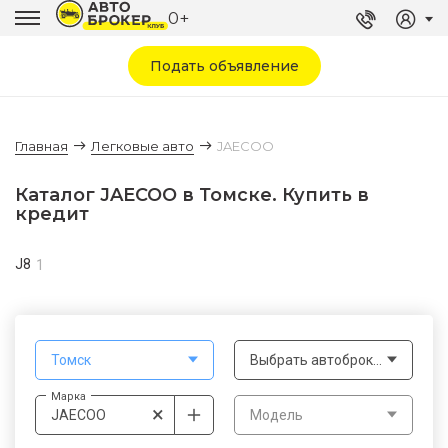
0+
Подать объявление
Главная
Легковые авто
JAECOO
Каталог JAECOO в Томске. Купить в
кредит
J8
1
Томск
Выбрать автоброкера
Марка
×
JAECOO
Модель