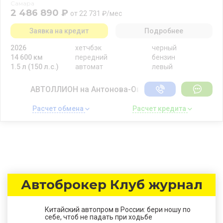
Самара
2 486 890 ₽
от 22 731 ₽/мес
Заявка на кредит
Подробнее
2026
хетчбэк
черный
14 600 км
передний
бензин
1.5 л (150 л.с.)
автомат
левый
АВТОЛЛИОН на Антонова-Овсеенко
Расчет обмена 
Расчет кредита 
Автоброкер Клуб журнал
Китайский автопром в России: бери ношу по
себе, чтоб не падать при ходьбе