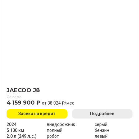
JAECOO J8
Самара
4 159 900 ₽
от 38 024 ₽/мес
Заявка на кредит
Подробнее
2024
внедорожник
серый
5 100 км
полный
бензин
2.0 л (249 л.с.)
робот
левый