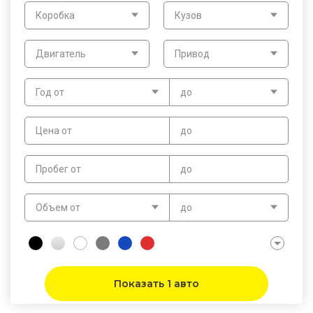
Коробка
Кузов
Двигатель
Привод
Год от
до
Цена от
до
Пробег от
до
Объем от
до
Показать 1 авто