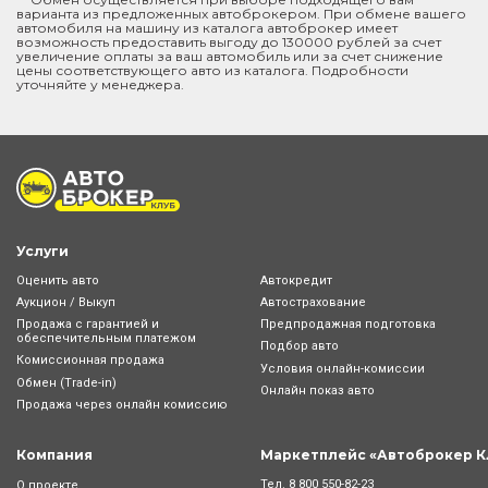
варианта из предложенных автоброкером. При обмене вашего
автомобиля на машину из каталога автоброкер имеет
возможность предоставить выгоду до 130000 рублей за счет
увеличение оплаты за ваш автомобиль или за счет снижение
цены соответствующего авто из каталога. Подробности
уточняйте у менеджера.
Услуги
Оценить авто
Автокредит
Аукцион / Выкуп
Автострахование
Продажа с гарантией и
Предпродажная подготовка
обеспечительным платежом
Подбор авто
Комиссионная продажа
Условия онлайн-комиcсии
Обмен (Trade-in)
Онлайн показ авто
Продажа через онлайн комиссию
Компания
Маркетплейс «Автоброкер К
Тел.
8 800 550-82-23
О проекте