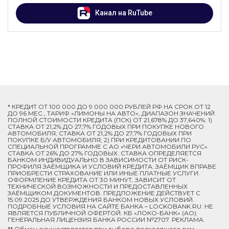
Канал на RuTube
* КРЕДИТ ОТ 100 000 ДО 9 000 000 РУБЛЕЙ РФ НА СРОК ОТ 12
ДО 96 МЕС., ТАРИФ «ЛИМОНЫ НА АВТО», ДИАПАЗОН ЗНАЧЕНИЙ
ПОЛНОЙ СТОИМОСТИ КРЕДИТА (ПСК) ОТ 21,678% ДО 37,640%: 1)
СТАВКА ОТ 21,2% ДО 27,7% ГОДОВЫХ ПРИ ПОКУПКЕ НОВОГО
АВТОМОБИЛЯ; СТАВКА ОТ 21,2% ДО 27,7% ГОДОВЫХ ПРИ
ПОКУПКЕ Б/У АВТОМОБИЛЯ; 2) ПРИ КРЕДИТОВАНИИ ПО
СПЕЦИАЛЬНОЙ ПРОГРАММЕ C АО «ЧЕРИ АВТОМОБИЛИ РУС»
СТАВКА ОТ 26% ДО 27% ГОДОВЫХ. СТАВКА ОПРЕДЕЛЯЕТСЯ
БАНКОМ ИНДИВИДУАЛЬНО В ЗАВИСИМОСТИ ОТ РИСК-
ПРОФИЛЯ ЗАЁМЩИКА И УСЛОВИЙ КРЕДИТА. ЗАЁМЩИК ВПРАВЕ
ПРИОБРЕСТИ СТРАХОВАНИЕ ИЛИ ИНЫЕ ПЛАТНЫЕ УСЛУГИ.
ОФОРМЛЕНИЕ КРЕДИТА ОТ 30 МИНУТ, ЗАВИСИТ ОТ
ТЕХНИЧЕСКОЙ ВОЗМОЖНОСТИ И ПРЕДОСТАВЛЕННЫХ
ЗАЁМЩИКОМ ДОКУМЕНТОВ. ПРЕДЛОЖЕНИЕ ДЕЙСТВУЕТ С
15.09.2025 ДО УТВЕРЖДЕНИЯ БАНКОМ НОВЫХ УСЛОВИЙ.
ПОДРОБНЫЕ УСЛОВИЯ НА САЙТЕ БАНКА – LOCKOBANK.RU. НЕ
ЯВЛЯЕТСЯ ПУБЛИЧНОЙ ОФЕРТОЙ. КБ «ЛОКО-БАНК» (АО).
ГЕНЕРАЛЬНАЯ ЛИЦЕНЗИЯ БАНКА РОССИИ №2707. РЕКЛАМА.
** Обмен осуществляется при выборе подходящего вам