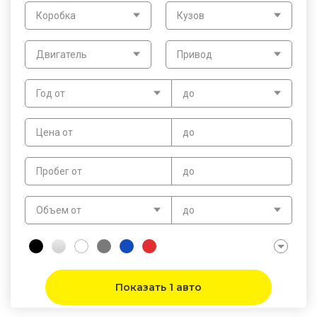
Коробка
Кузов
Двигатель
Привод
Год от
до
Цена от
до
Пробег от
до
Объем от
до
Показать 1 авто