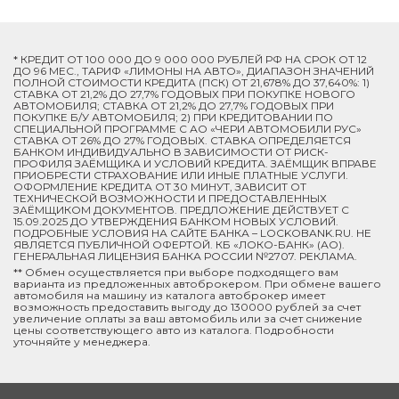
* КРЕДИТ ОТ 100 000 ДО 9 000 000 РУБЛЕЙ РФ НА СРОК ОТ 12
ДО 96 МЕС., ТАРИФ «ЛИМОНЫ НА АВТО», ДИАПАЗОН ЗНАЧЕНИЙ
ПОЛНОЙ СТОИМОСТИ КРЕДИТА (ПСК) ОТ 21,678% ДО 37,640%: 1)
СТАВКА ОТ 21,2% ДО 27,7% ГОДОВЫХ ПРИ ПОКУПКЕ НОВОГО
АВТОМОБИЛЯ; СТАВКА ОТ 21,2% ДО 27,7% ГОДОВЫХ ПРИ
ПОКУПКЕ Б/У АВТОМОБИЛЯ; 2) ПРИ КРЕДИТОВАНИИ ПО
СПЕЦИАЛЬНОЙ ПРОГРАММЕ C АО «ЧЕРИ АВТОМОБИЛИ РУС»
СТАВКА ОТ 26% ДО 27% ГОДОВЫХ. СТАВКА ОПРЕДЕЛЯЕТСЯ
БАНКОМ ИНДИВИДУАЛЬНО В ЗАВИСИМОСТИ ОТ РИСК-
ПРОФИЛЯ ЗАЁМЩИКА И УСЛОВИЙ КРЕДИТА. ЗАЁМЩИК ВПРАВЕ
ПРИОБРЕСТИ СТРАХОВАНИЕ ИЛИ ИНЫЕ ПЛАТНЫЕ УСЛУГИ.
ОФОРМЛЕНИЕ КРЕДИТА ОТ 30 МИНУТ, ЗАВИСИТ ОТ
ТЕХНИЧЕСКОЙ ВОЗМОЖНОСТИ И ПРЕДОСТАВЛЕННЫХ
ЗАЁМЩИКОМ ДОКУМЕНТОВ. ПРЕДЛОЖЕНИЕ ДЕЙСТВУЕТ С
15.09.2025 ДО УТВЕРЖДЕНИЯ БАНКОМ НОВЫХ УСЛОВИЙ.
ПОДРОБНЫЕ УСЛОВИЯ НА САЙТЕ БАНКА – LOCKOBANK.RU. НЕ
ЯВЛЯЕТСЯ ПУБЛИЧНОЙ ОФЕРТОЙ. КБ «ЛОКО-БАНК» (АО).
ГЕНЕРАЛЬНАЯ ЛИЦЕНЗИЯ БАНКА РОССИИ №2707. РЕКЛАМА.
** Обмен осуществляется при выборе подходящего вам
варианта из предложенных автоброкером. При обмене вашего
автомобиля на машину из каталога автоброкер имеет
возможность предоставить выгоду до 130000 рублей за счет
увеличение оплаты за ваш автомобиль или за счет снижение
цены соответствующего авто из каталога. Подробности
уточняйте у менеджера.