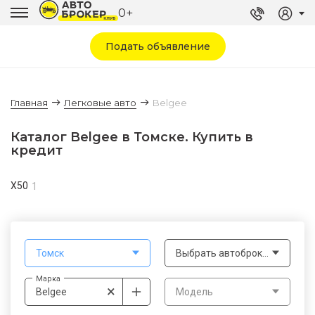
0+
Подать объявление
Главная
Легковые авто
Belgee
Каталог Belgee в Томске. Купить в
кредит
X50
1
Томск
Выбрать автоброкера
Марка
×
Belgee
Модель