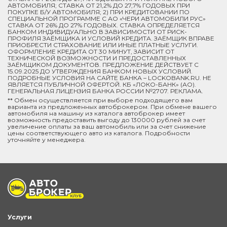
АВТОМОБИЛЯ; СТАВКА ОТ 21,2% ДО 27,7% ГОДОВЫХ ПРИ
ПОКУПКЕ Б/У АВТОМОБИЛЯ; 2) ПРИ КРЕДИТОВАНИИ ПО
СПЕЦИАЛЬНОЙ ПРОГРАММЕ C АО «ЧЕРИ АВТОМОБИЛИ РУС»
СТАВКА ОТ 26% ДО 27% ГОДОВЫХ. СТАВКА ОПРЕДЕЛЯЕТСЯ
БАНКОМ ИНДИВИДУАЛЬНО В ЗАВИСИМОСТИ ОТ РИСК-
ПРОФИЛЯ ЗАЁМЩИКА И УСЛОВИЙ КРЕДИТА. ЗАЁМЩИК ВПРАВЕ
ПРИОБРЕСТИ СТРАХОВАНИЕ ИЛИ ИНЫЕ ПЛАТНЫЕ УСЛУГИ.
ОФОРМЛЕНИЕ КРЕДИТА ОТ 30 МИНУТ, ЗАВИСИТ ОТ
ТЕХНИЧЕСКОЙ ВОЗМОЖНОСТИ И ПРЕДОСТАВЛЕННЫХ
ЗАЁМЩИКОМ ДОКУМЕНТОВ. ПРЕДЛОЖЕНИЕ ДЕЙСТВУЕТ С
15.09.2025 ДО УТВЕРЖДЕНИЯ БАНКОМ НОВЫХ УСЛОВИЙ.
ПОДРОБНЫЕ УСЛОВИЯ НА САЙТЕ БАНКА – LOCKOBANK.RU. НЕ
ЯВЛЯЕТСЯ ПУБЛИЧНОЙ ОФЕРТОЙ. КБ «ЛОКО-БАНК» (АО).
ГЕНЕРАЛЬНАЯ ЛИЦЕНЗИЯ БАНКА РОССИИ №2707. РЕКЛАМА.
** Обмен осуществляется при выборе подходящего вам
варианта из предложенных автоброкером. При обмене вашего
автомобиля на машину из каталога автоброкер имеет
возможность предоставить выгоду до 130000 рублей за счет
увеличение оплаты за ваш автомобиль или за счет снижение
цены соответствующего авто из каталога. Подробности
уточняйте у менеджера.
Услуги