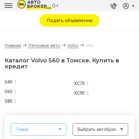
0+
Подать объявление
Главная
Легковые авто
Volvo
S60
Каталог Volvo S60 в Томске. Купить в
кредит
S40
1
XC70
1
S60
1
XC90
3
S80
1
Томск
Выбрать автоброкера