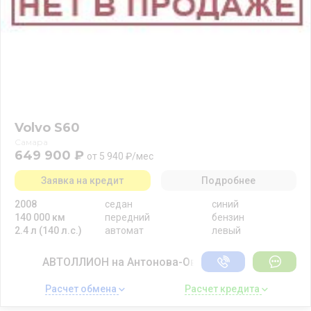
Volvo S60
Самара
649 900 ₽
от 5 940 ₽/мес
Заявка на кредит
Подробнее
2008
седан
синий
140 000 км
передний
бензин
2.4 л (140 л.с.)
автомат
левый
АВТОЛЛИОН на Антонова-Овсеенко
Расчет обмена 
Расчет кредита 