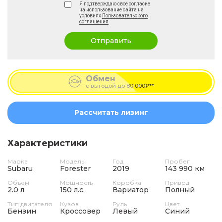
Я подтверждаю свое согласие
на использование сайта на
условиях
Пользовательского
соглашения
Отправить
Обмен
с выгодой до
80 000₽**
Рассчитать лизинг
Характеристики
Марка
Модель
Год
Пробег
Subaru
Forester
2019
143 990 км
Объем
Мощность
Коробка
Привод
2.0 л
150 л.с.
Вариатор
Полный
Тип двигателя
Кузов
Руль
Цвет
Бензин
Кроссовер
Левый
Синий