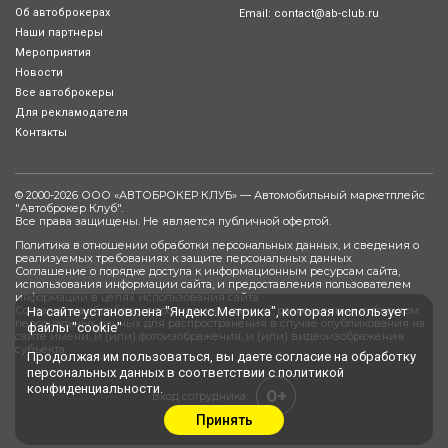
Об автоброкерах
Email:
contact@ab-club.ru
Наши партнеры
Мероприятия
Новости
Все автоброкеры
Для рекламодателя
Контакты
© 2000-2026 ООО «АВТОБРОКЕР КЛУБ» — Автомобильный маркетплейс
"
Автоброкер Клуб
".
Все права защищены. Не является публичной офертой.
Политика в отношении обработки персональных данных, и сведения о
реализуемых требованиях к защите персональных данных
Соглашение о порядке доступа к информационным ресурсам сайта,
использования информации сайта, и предоставления пользователем
информации в целях использования сайта
Согласие на обработку персональных данных, разрешенных субъектом
На сайте установлена "Яндекс.Метрика", которая использует
персональных данных для распространения в случае опубликования на
файлы "cookie"
сайте имени, и (или) фотоизображения, и (или) видеоизображения
субъекта
Продолжая им пользоваться, вы даете
согласие
на обработку
персональных данных в соответствии с
политикой
конфиденциальности
.
0+
Вход сотрудника
Принять