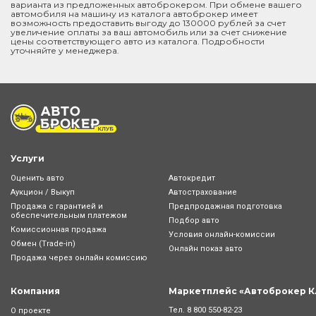
варианта из предложенных автоброкером. При обмене вашего
автомобиля на машину из каталога автоброкер имеет
возможность предоставить выгоду до 130000 рублей за счет
увеличение оплаты за ваш автомобиль или за счет снижение
цены соответствующего авто из каталога. Подробности
уточняйте у менеджера.
Услуги
Оценить авто
Автокредит
Аукцион / Выкуп
Автострахование
Продажа с гарантией и
Предпродажная подготовка
обеспечительным платежом
Подбор авто
Комиссионная продажа
Условия онлайн-комиcсии
Обмен (Trade-in)
Онлайн показ авто
Продажа через онлайн комиссию
Компания
Маркетплейс «Автоброкер К
Тел.
8 800 550-82-23
О проекте