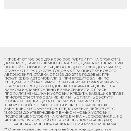
* КРЕДИТ ОТ 100 000 ДО 9 000 000 РУБЛЕЙ РФ НА СРОК ОТ 12
ДО 96 МЕС., ТАРИФ «ЛИМОНЫ НА АВТО», ДИАПАЗОН ЗНАЧЕНИЙ
ПОЛНОЙ СТОИМОСТИ КРЕДИТА (ПСК) ОТ 21,678% ДО 37,640%: 1)
СТАВКА ОТ 21,2% ДО 27,7% ГОДОВЫХ ПРИ ПОКУПКЕ НОВОГО
АВТОМОБИЛЯ; СТАВКА ОТ 21,2% ДО 27,7% ГОДОВЫХ ПРИ
ПОКУПКЕ Б/У АВТОМОБИЛЯ; 2) ПРИ КРЕДИТОВАНИИ ПО
СПЕЦИАЛЬНОЙ ПРОГРАММЕ C АО «ЧЕРИ АВТОМОБИЛИ РУС»
СТАВКА ОТ 26% ДО 27% ГОДОВЫХ. СТАВКА ОПРЕДЕЛЯЕТСЯ
БАНКОМ ИНДИВИДУАЛЬНО В ЗАВИСИМОСТИ ОТ РИСК-
ПРОФИЛЯ ЗАЁМЩИКА И УСЛОВИЙ КРЕДИТА. ЗАЁМЩИК ВПРАВЕ
ПРИОБРЕСТИ СТРАХОВАНИЕ ИЛИ ИНЫЕ ПЛАТНЫЕ УСЛУГИ.
ОФОРМЛЕНИЕ КРЕДИТА ОТ 30 МИНУТ, ЗАВИСИТ ОТ
ТЕХНИЧЕСКОЙ ВОЗМОЖНОСТИ И ПРЕДОСТАВЛЕННЫХ
ЗАЁМЩИКОМ ДОКУМЕНТОВ. ПРЕДЛОЖЕНИЕ ДЕЙСТВУЕТ С
15.09.2025 ДО УТВЕРЖДЕНИЯ БАНКОМ НОВЫХ УСЛОВИЙ.
ПОДРОБНЫЕ УСЛОВИЯ НА САЙТЕ БАНКА – LOCKOBANK.RU. НЕ
ЯВЛЯЕТСЯ ПУБЛИЧНОЙ ОФЕРТОЙ. КБ «ЛОКО-БАНК» (АО).
ГЕНЕРАЛЬНАЯ ЛИЦЕНЗИЯ БАНКА РОССИИ №2707. РЕКЛАМА.
** Обмен осуществляется при выборе подходящего вам