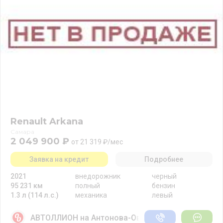
Renault Arkana
Самара
2 049 900 ₽
от 21 319 ₽/мес
Заявка на кредит
Подробнее
2021
внедорожник
черный
95 231 км
полный
бензин
1.3 л (114 л.с.)
механика
левый
АВТОЛЛИОН на Антонова-Овсеенко