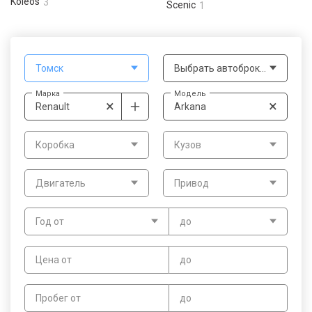
Koleos
3
Scenic
1
Томск
Выбрать автоброкера
Марка
Модель
×
×
Renault
Arkana
Коробка
Кузов
Двигатель
Привод
Год от
до
Цена от
до
Пробег от
до