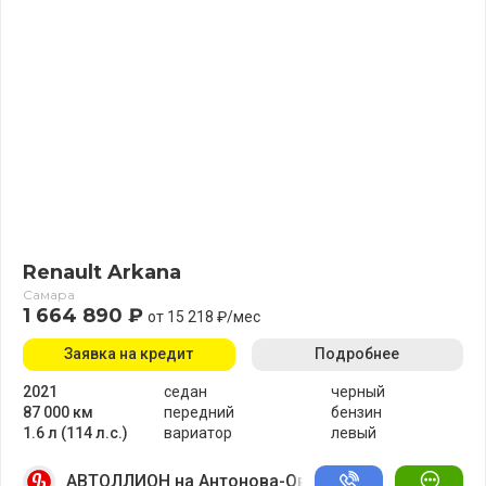
Renault Arkana
Самара
1 664 890 ₽
от 15 218 ₽/мес
Заявка на кредит
Подробнее
2021
седан
черный
87 000 км
передний
бензин
1.6 л (114 л.с.)
вариатор
левый
АВТОЛЛИОН на Антонова-Овсеенко