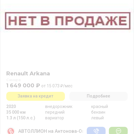
Renault Arkana
Самара
1 649 000 ₽
от 15 073 ₽/мес
Заявка на кредит
Подробнее
2020
внедорожник
красный
35 000 км
передний
бензин
1.3 л (150 л.с.)
вариатор
левый
АВТОЛЛИОН на Антонова-Овсеенко