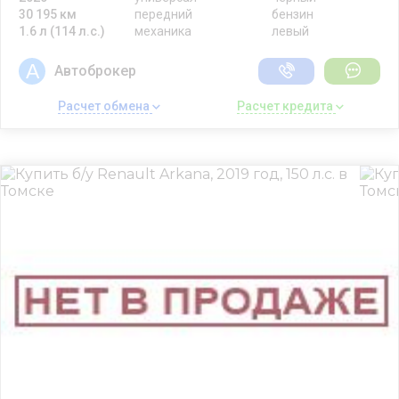
30 195 км
передний
бензин
1.6 л (114 л.с.)
механика
левый
Автоброкер
Расчет обмена 
Расчет кредита 