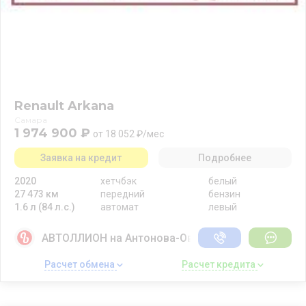
Renault Arkana
Самара
1 974 900 ₽
от 18 052 ₽/мес
Заявка на кредит
Подробнее
2020
хетчбэк
белый
27 473 км
передний
бензин
1.6 л (84 л.с.)
автомат
левый
АВТОЛЛИОН на Антонова-Овсеенко
Расчет обмена 
Расчет кредита 