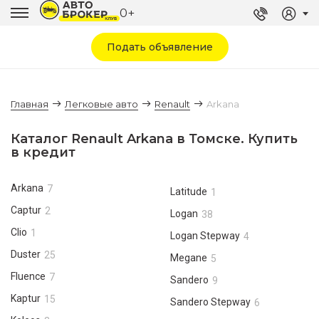
0+
Подать объявление
Главная
Легковые авто
Renault
Arkana
Каталог Renault Arkana в Томске. Купить
в кредит
Arkana
7
Latitude
1
Captur
2
Logan
38
Clio
1
Logan Stepway
4
Duster
25
Megane
5
Fluence
7
Sandero
9
Kaptur
15
Sandero Stepway
6