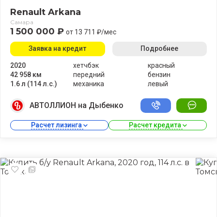
Renault Arkana
Самара
1 500 000 ₽
от 13 711 ₽/мес
Заявка на кредит
Подробнее
2020
хетчбэк
красный
42 958 км
передний
бензин
1.6 л (114 л.с.)
механика
левый
АВТОЛЛИОН на Дыбенко
Расчет лизинга 
Расчет кредита 