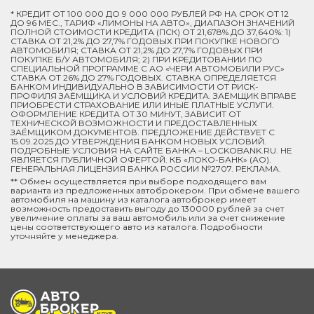
* КРЕДИТ ОТ 100 000 ДО 9 000 000 РУБЛЕЙ РФ НА СРОК ОТ 12
ДО 96 МЕС., ТАРИФ «ЛИМОНЫ НА АВТО», ДИАПАЗОН ЗНАЧЕНИЙ
ПОЛНОЙ СТОИМОСТИ КРЕДИТА (ПСК) ОТ 21,678% ДО 37,640%: 1)
СТАВКА ОТ 21,2% ДО 27,7% ГОДОВЫХ ПРИ ПОКУПКЕ НОВОГО
АВТОМОБИЛЯ; СТАВКА ОТ 21,2% ДО 27,7% ГОДОВЫХ ПРИ
ПОКУПКЕ Б/У АВТОМОБИЛЯ; 2) ПРИ КРЕДИТОВАНИИ ПО
СПЕЦИАЛЬНОЙ ПРОГРАММЕ C АО «ЧЕРИ АВТОМОБИЛИ РУС»
СТАВКА ОТ 26% ДО 27% ГОДОВЫХ. СТАВКА ОПРЕДЕЛЯЕТСЯ
БАНКОМ ИНДИВИДУАЛЬНО В ЗАВИСИМОСТИ ОТ РИСК-
ПРОФИЛЯ ЗАЁМЩИКА И УСЛОВИЙ КРЕДИТА. ЗАЁМЩИК ВПРАВЕ
ПРИОБРЕСТИ СТРАХОВАНИЕ ИЛИ ИНЫЕ ПЛАТНЫЕ УСЛУГИ.
ОФОРМЛЕНИЕ КРЕДИТА ОТ 30 МИНУТ, ЗАВИСИТ ОТ
ТЕХНИЧЕСКОЙ ВОЗМОЖНОСТИ И ПРЕДОСТАВЛЕННЫХ
ЗАЁМЩИКОМ ДОКУМЕНТОВ. ПРЕДЛОЖЕНИЕ ДЕЙСТВУЕТ С
15.09.2025 ДО УТВЕРЖДЕНИЯ БАНКОМ НОВЫХ УСЛОВИЙ.
ПОДРОБНЫЕ УСЛОВИЯ НА САЙТЕ БАНКА – LOCKOBANK.RU. НЕ
ЯВЛЯЕТСЯ ПУБЛИЧНОЙ ОФЕРТОЙ. КБ «ЛОКО-БАНК» (АО).
ГЕНЕРАЛЬНАЯ ЛИЦЕНЗИЯ БАНКА РОССИИ №2707. РЕКЛАМА.
** Обмен осуществляется при выборе подходящего вам
варианта из предложенных автоброкером. При обмене вашего
автомобиля на машину из каталога автоброкер имеет
возможность предоставить выгоду до 130000 рублей за счет
увеличение оплаты за ваш автомобиль или за счет снижение
цены соответствующего авто из каталога. Подробности
уточняйте у менеджера.