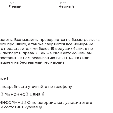
Руль
Цвет
Левый
Черный
чистоты. Все машины проверяются по базам розыска
ного прошлого, а так же сверяются все номерные
т с представителями более 15 ведущих банков по
паспорт и права 3. Так же свой автомобиль вы
, поставить к нам реализацию БЕСПЛАТНО или
глашаем на бесплатный тест-драйв!
ре ❗
 подробности уточняйте по телефону
НЕЙ РЫНОЧНОЙ ЦЕНЕ ☝️
НФОРМАЦИЮ по истории эксплуатации этого
 состояния кузова! ☝️