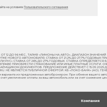
айта на условиях
Пользовательского соглашения
ОК ОТ 12 ДО 96 МЕС., ТАРИФ «ЛИМОНЫ НА АВТО», ДИАПАЗОН ЗНАЧЕНИ
 ПОКУПКЕ НОВОГО АВТОМОБИЛЯ; СТАВКА ОТ 21,2% ДО 27,7% ГОДОВЫХ 
И РУС» СТАВКА ОТ 26% ДО 27% ГОДОВЫХ. СТАВКА ОПРЕДЕЛЯЕТСЯ
ПРАВЕ ПРИОБРЕСТИ СТРАХОВАНИЕ ИЛИ ИНЫЕ ПЛАТНЫЕ УСЛУГИ. ОФ
ЁМЩИКОМ ДОКУМЕНТОВ. ПРЕДЛОЖЕНИЕ ДЕЙСТВУЕТ С 15.09.2025 
U. НЕ ЯВЛЯЕТСЯ ПУБЛИЧНОЙ ОФЕРТОЙ. КБ «ЛОКО-БАНК» (АО). ГЕН
м варианта из предложенных автоброкером. При обмене вашего авто
 счет увеличение оплаты за ваш автомобиль или за счет снижение це
Компания