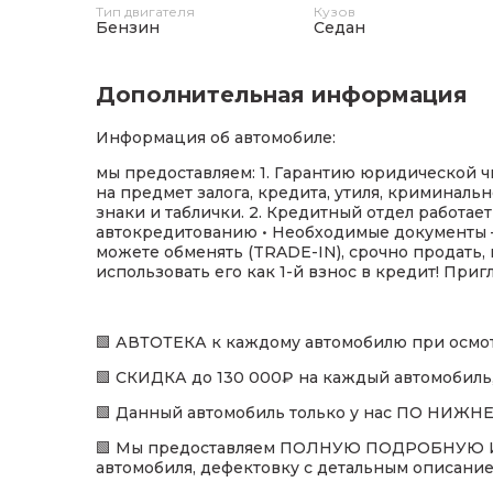
Тип двигателя
Кузов
Бензин
Седан
Дополнительная информация
Информация об автомобиле:
мы предоставляем: 1. Гарантию юридической 
на предмет залога, кредита, утиля, криминаль
знаки и таблички. 2. Кредитный отдел работае
автокредитованию • Необходимые документы – 
можете обменять (TRADE-IN), срочно продать
использовать его как 1-й взнос в кредит! При
🟩 АВТОТЕКА к каждому автомобилю при осмот
🟩 СКИДКА до 130 000₽ на каждый автомобиль,
🟩 Данный автомобиль только у нас ПО НИЖ
🟩 Мы предоставляем ПОЛНУЮ ПОДРОБНУЮ И
автомобиля, дефектовку с детальным описанием