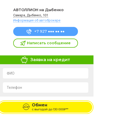
АВТОЛЛИОН на Дыбенко
Самара, Дыбенко, 101
Информация об автоброкере
+7 927 ●●● ●● ●●
Написать сообщение
Заявка на кредит
ФИО
Телефон
Я подтверждаю свое согласие на обработку и
хранение персональных данных в соответствии с
Обмен
условиями
Политики обработки персональных
данных
с выгодой до
130 000₽**