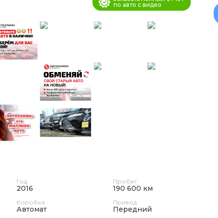
по авто с видео
Год
Пробег
2016
190 600 км
Коробка
Привод
Автомат
Передний