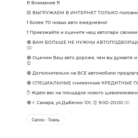
❗❗ Внимание ❗❗
🟨 ВЫГРУЖАЕМ В ИНТЕРНЕТ ТОЛЬКО половину
❗ Более 70 новых авто ежедневно!
❗ Приезжайте и оцените наш автопарк своими 
🟢 ВАМ БОЛЬШЕ НЕ НУЖНЫ АВТОПОДБОРЩИКИ,
👌🏻
🟢 Оценим Ваш авто дороже, чем вы думаете и
⏰
🟢 Дополнительно на ВСЕ автомобили предлаг
🟢 СПЕЦИАЛЬНЫЕ сниженные КРЕДИТНЫЕ ПРО
✋ Ждём вас на площадке нового цивилизован
🔴 г. Самара, ул.Дыбенко 101, ⏰ 9:00-20:00 👌🏻
Салон - Ткань