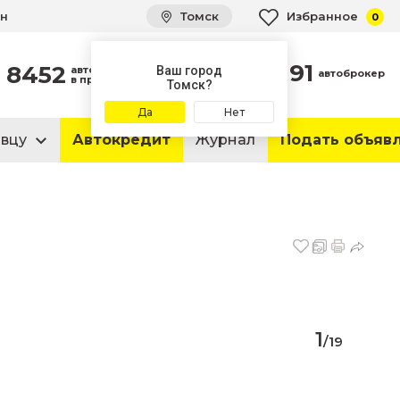
ин
Томск
Избранное
0
91
8452
автомобиля
Ваш город
автоброкер
в продаже
Томск?
Да
Нет
авцу
Автокредит
Журнал
Подать объяв
1
/
19