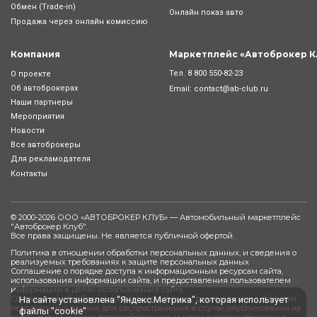
Обмен (Trade-in)
Онлайн показ авто
Продажа через онлайн комиссию
Компания
Маркетплейс «Автоброкер К
Тел.
8 800 550-82-23
О проекте
Об автоброкерах
Email:
contact@ab-club.ru
Наши партнеры
Мероприятия
Новости
Все автоброкеры
Для рекламодателя
Контакты
© 2000-2026 ООО «АВТОБРОКЕР КЛУБ» — Автомобильный маркетплейс
"
Автоброкер Клуб
".
Все права защищены. Не является публичной офертой.
Политика в отношении обработки персональных данных, и сведения о
реализуемых требованиях к защите персональных данных
Соглашение о порядке доступа к информационным ресурсам сайта,
использования информации сайта, и предоставления пользователем
информации в целях использования сайта
Согласие на обработку персональных данных, разрешенных субъектом
На сайте установлена "Яндекс.Метрика", которая использует
персональных данных для распространения в случае опубликования на
файлы "cookie"