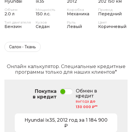
Hyundai
ix35
2012
202 150 км
Объем
Мощность
Коробка
Привод
2.0 л
150 л.с.
Механика
Передний
Тип двигателя
Кузов
Руль
Цвет
Бензин
Седан
Левый
Коричневый
Салон - Ткань
Онлайн калькулятор. Специальные кредитные
программы только для наших клиентов*
Обмен в
Покупка
кредит
в кредит
выгода
до
130 000 ₽**
Hyundai
ix35
,
2012
год за
1 184 900
₽