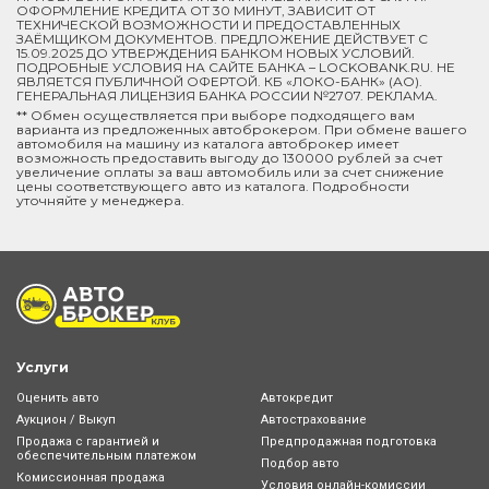
ОФОРМЛЕНИЕ КРЕДИТА ОТ 30 МИНУТ, ЗАВИСИТ ОТ
ТЕХНИЧЕСКОЙ ВОЗМОЖНОСТИ И ПРЕДОСТАВЛЕННЫХ
ЗАЁМЩИКОМ ДОКУМЕНТОВ. ПРЕДЛОЖЕНИЕ ДЕЙСТВУЕТ С
15.09.2025 ДО УТВЕРЖДЕНИЯ БАНКОМ НОВЫХ УСЛОВИЙ.
ПОДРОБНЫЕ УСЛОВИЯ НА САЙТЕ БАНКА – LOCKOBANK.RU. НЕ
ЯВЛЯЕТСЯ ПУБЛИЧНОЙ ОФЕРТОЙ. КБ «ЛОКО-БАНК» (АО).
ГЕНЕРАЛЬНАЯ ЛИЦЕНЗИЯ БАНКА РОССИИ №2707. РЕКЛАМА.
** Обмен осуществляется при выборе подходящего вам
варианта из предложенных автоброкером. При обмене вашего
автомобиля на машину из каталога автоброкер имеет
возможность предоставить выгоду до 130000 рублей за счет
увеличение оплаты за ваш автомобиль или за счет снижение
цены соответствующего авто из каталога. Подробности
уточняйте у менеджера.
Услуги
Оценить авто
Автокредит
Аукцион / Выкуп
Автострахование
Продажа с гарантией и
Предпродажная подготовка
обеспечительным платежом
Подбор авто
Комиссионная продажа
Условия онлайн-комиcсии