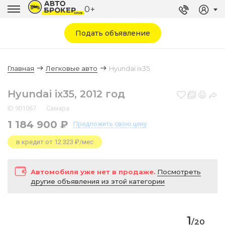
0+
Подать объявление
Главная
Легковые авто
Hyundai ix35
Hyundai ix35, 2012 год
ID 901067
Самара
1 184 900 ₽
Предложить
свою цену
в кредит от 12 323 ₽/мес
Автомобиля уже нет в продаже.
Посмотреть
другие объявления из этой категории
1
/
20